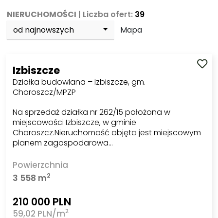
NIERUCHOMOŚCI
| Liczba ofert:
39
od najnowszych
Mapa
Izbiszcze
Działka budowlana – Izbiszcze, gm.
Choroszcz/MPZP
Na sprzedaż działka nr 262/15 położona w
miejscowości Izbiszcze, w gminie
Choroszcz.Nieruchomość objęta jest miejscowym
planem zagospodarowa…
Powierzchnia
2
3 558 m
210 000 PLN
2
59,02 PLN/m