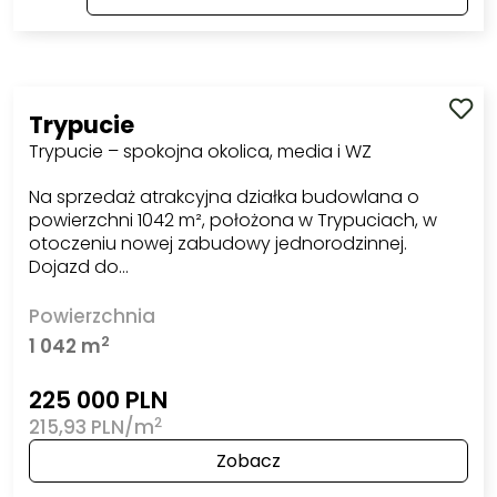
Trypucie
Trypucie – spokojna okolica, media i WZ
Na sprzedaż atrakcyjna działka budowlana o
powierzchni 1042 m², położona w Trypuciach, w
otoczeniu nowej zabudowy jednorodzinnej.
Dojazd do…
Powierzchnia
2
1 042 m
225 000 PLN
2
215,93 PLN/m
Zobacz