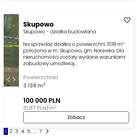
Skupowo
Skupowo - działka budowlana
Na sprzedaż działka o powierzchni 3138 m²
położona w m. Skupowo, gm. Narewka. Dla
nieruchomości zostały wydane warunkami
zabudowy umożliwiaj…
Powierzchnia
2
3 138 m
100 000 PLN
2
31,87 PLN/m
Zobacz
1
2
3
4
5
...
7