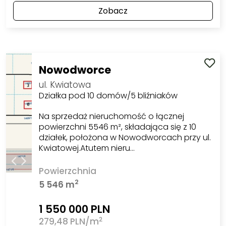
Zobacz
Nowodworce
ul. Kwiatowa
Działka pod 10 domów/5 bliźniaków
Na sprzedaż nieruchomość o łącznej
powierzchni 5546 m², składająca się z 10
działek, położona w Nowodworcach przy ul.
Kwiatowej.Atutem nieru…
Powierzchnia
2
5 546 m
1 550 000 PLN
2
279,48 PLN/m