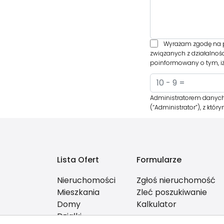
Wyrażam zgodę na p
związanych z działalnoś
poinformowany o tym, iż
Administratorem danych 
(“Administrator”), z kt
Lista Ofert
Formularze
Nieruchomości
Zgłoś nieruchomość
Mieszkania
Zleć poszukiwanie
Domy
Kalkulator
Działki