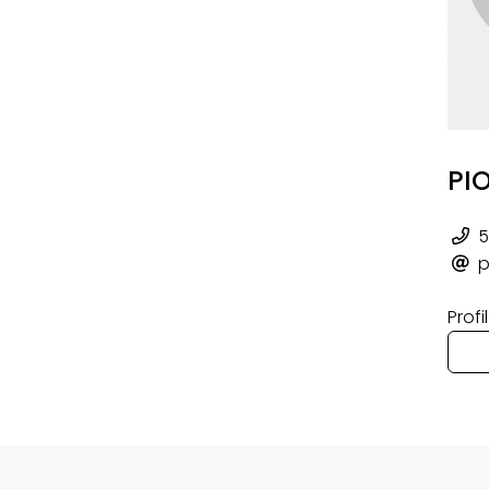
PI
5
p
Prof