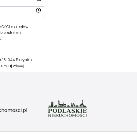
OŚCI dla celów
iż zostałem
a.
, 15-044 Białystok
…
czytaj więcej
chomosci.pl