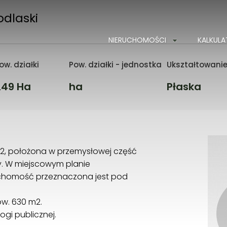
odlaski
NIERUCHOMOŚCI
KALKUL
ow. działki
Pow. działki - jednostka
Ukształtowanie 
,49 Ha
ha
Płaska
m2, położona w przemysłowej część
ury. W miejscowym planie
chomość przeznaczona jest pod
w. 630 m2.
gi publicznej.