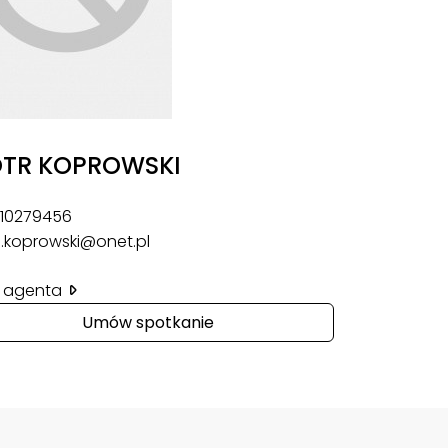
OTR KOPROWSKI
10279456
.koprowski@onet.pl
il agenta
Umów spotkanie