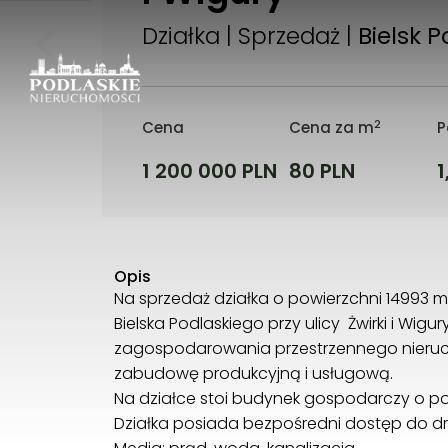
Działka | Sprzedaż |
Bielsk P
2
Cena
Cena za m
P
1 200 000 PLN
80 PLN
1
Opis
Na sprzedaż działka o powierzchni 14993 
Bielska Podlaskiego przy ulicy Żwirki i Wig
zagospodarowania przestrzennego nieru
zabudowę produkcyjną i usługową.
Na działce stoi budynek gospodarczy o po
Działka posiada bezpośredni dostęp do dro