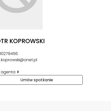
OTR KOPROWSKI
10279456
.koprowski@onet.pl
il agenta
Umów spotkanie