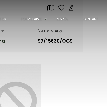
ATOR
FORMULARZE
ZESPÓŁ
KONTAKT
ie
Numer oferty
na
97/15630/OGS