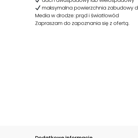
dach dwuspadowy lub wielospadowy
maksymalna powierzchnia zabudowy do 
Media w drodze: prąd i światłowód
Zapraszam do zapoznania się z ofertą.
Dodatkowe informacje