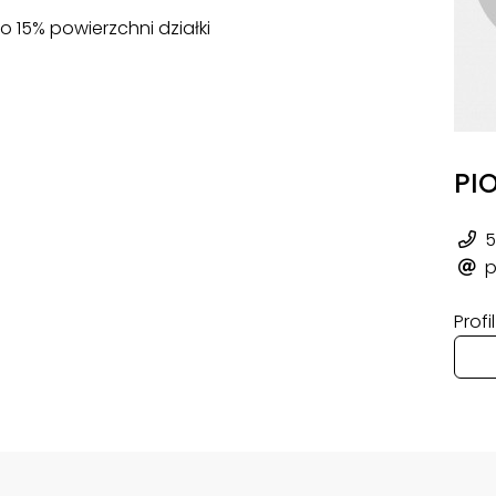
15% powierzchni działki
PI
5
p
Prof