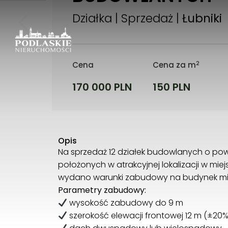
Działka | Sprzedaż |
Łubniki
2
Cena
Cena za m
170 000 PLN
150 PLN
Opis
Na sprzedaż 12 działek budowlanych o pow
położonych w atrakcyjnej lokalizacji w miejs
wydano warunki zabudowy na budynek mie
Parametry zabudowy:
wysokość zabudowy do 9 m
szerokość elewacji frontowej 12 m (±20%