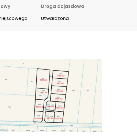
cowy
Droga dojazdowa
miejscowego
Utwardzona