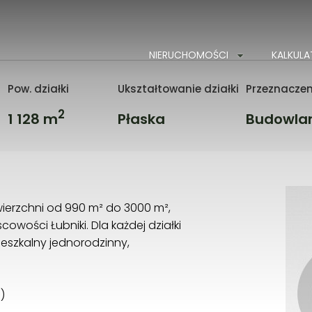
NIERUCHOMOŚCI
KALKUL
Pow. działki
Ukształtowanie działki
Przeznaczen
2
1 128 m
Płaska
Budowla
ierzchni od 990 m² do 3000 m²,
cowości Łubniki. Dla każdej działki
szkalny jednorodzinny,
)