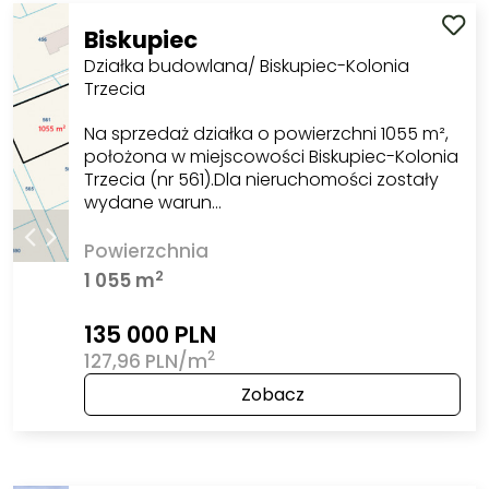
Biskupiec
Działka budowlana/ Biskupiec-Kolonia
Trzecia
Na sprzedaż działka o powierzchni 1055 m²,
położona w miejscowości Biskupiec-Kolonia
Trzecia (nr 561).Dla nieruchomości zostały
wydane warun…
Powierzchnia
2
1 055 m
135 000 PLN
2
127,96 PLN/m
Zobacz