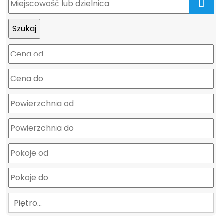
mapa
Piętro…