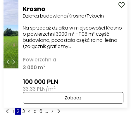
Krosno
Działka budowlana/Krosno/Tykocin
Na sprzedaż działka w miejscowości Krosno
o powierzchni 3000 m² - 1108 m² część
budowlana, pozostała część rolno-leśna
(załącznik graficzny…
Powierzchnia
2
3 000 m
100 000 PLN
2
33,33 PLN/m
Zobacz
1
2
3
4
5
6
...
7