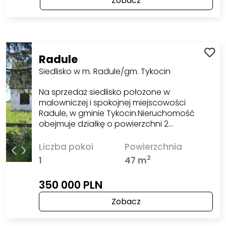
Zobacz
Radule
Siedlisko w m. Radule/gm. Tykocin
Na sprzedaż siedlisko położone w
malowniczej i spokojnej miejscowości
Radule, w gminie Tykocin.Nieruchomość
obejmuje działkę o powierzchni 2…
Liczba pokoi
Powierzchnia
2
1
47 m
350 000 PLN
Zobacz