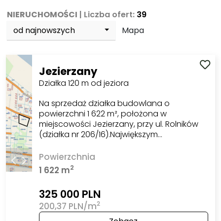
NIERUCHOMOŚCI
| Liczba ofert:
39
od najnowszych
Mapa
Jezierzany
Działka 120 m od jeziora
Na sprzedaż działka budowlana o
powierzchni 1 622 m², położona w
miejscowości Jezierzany, przy ul. Rolników
(działka nr 206/16).Największym…
Powierzchnia
2
1 622 m
325 000 PLN
2
200,37 PLN/m