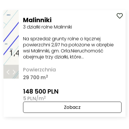
Malinniki
3 działki rolne Malinniki
Na sprzedaż grunty rolne o łącznej
powierzchni 2,97 ha położone w obrębie
wsi Malinniki, gm. Orla.Nieruchomość
obejmuje trzy działki, które…
Powierzchnia
2
29 700 m
148 500 PLN
2
5 PLN/m
Zobacz