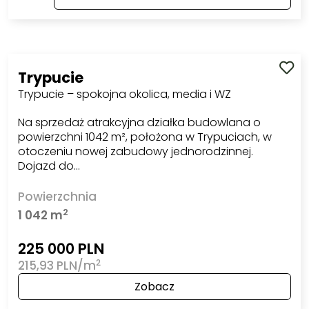
Trypucie
Trypucie – spokojna okolica, media i WZ
Na sprzedaż atrakcyjna działka budowlana o
powierzchni 1042 m², położona w Trypuciach, w
otoczeniu nowej zabudowy jednorodzinnej.
Dojazd do…
Powierzchnia
2
1 042 m
225 000 PLN
2
215,93 PLN/m
Zobacz