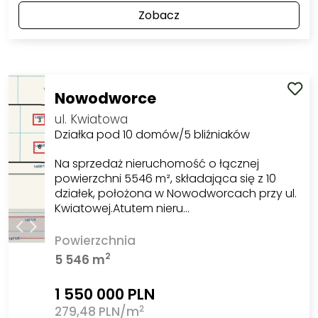
Zobacz
Nowodworce
ul. Kwiatowa
Działka pod 10 domów/5 bliźniaków
Na sprzedaż nieruchomość o łącznej
powierzchni 5546 m², składająca się z 10
działek, położona w Nowodworcach przy ul.
Kwiatowej.Atutem nieru…
Powierzchnia
2
5 546 m
1 550 000 PLN
2
279,48 PLN/m