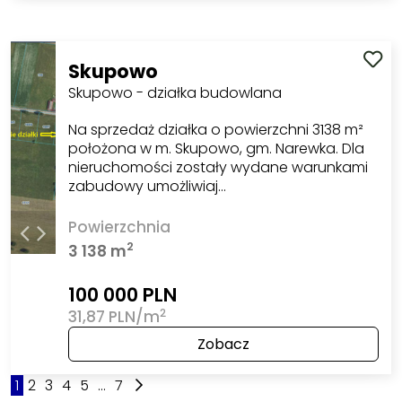
Skupowo
Skupowo - działka budowlana
Na sprzedaż działka o powierzchni 3138 m²
położona w m. Skupowo, gm. Narewka. Dla
nieruchomości zostały wydane warunkami
zabudowy umożliwiaj…
Powierzchnia
2
3 138 m
100 000 PLN
2
31,87 PLN/m
Zobacz
1
2
3
4
5
...
7