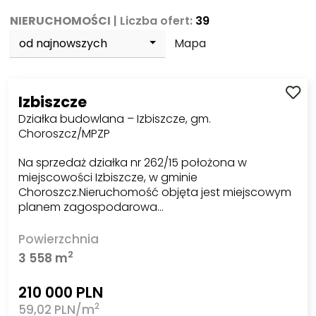
NIERUCHOMOŚCI
| Liczba ofert:
39
od najnowszych
Mapa
Izbiszcze
Działka budowlana – Izbiszcze, gm.
Choroszcz/MPZP
Na sprzedaż działka nr 262/15 położona w
miejscowości Izbiszcze, w gminie
Choroszcz.Nieruchomość objęta jest miejscowym
planem zagospodarowa…
Powierzchnia
2
3 558 m
210 000 PLN
2
59,02 PLN/m